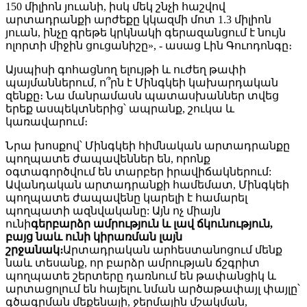
150 միլիոն յուանի, իսկ մեկ շնչի հաշվով
արտադրանքի արժեքը կկազմի մոտ 1.3 միլիոն
յուան, ինչը գրեթե կրկնակի գերազանցում է նույն
ոլորտի միջին ցուցանիշը», - ասաց Լին Գուոդոնգը։
Այսպիսի գոհացնող ելույթի և ուժեղ թափի
պայմաններում, ո՞րն է Մինգկեի կախարդական
զենքը։ Նա մանրամասն պատասխաններ տվեց
երեք ասպեկտներից՝ ապրանք, շուկա և
կառավարում։
Նրա խոսքով՝ Մինգկեի հիմնական արտադրանքը
պողպատե ժապավեններ են, որոնք
օգտագործվում են տարբեր իրավիճակներում:
Ավանդական արտադրանքի համեմատ, Մինգկեի
պողպատե ժապավենը կարելի է համարել
պողպատի ազնվականը: Այն ոչ միայն
ունի
գերբարձր ամրություն և լավ ճկունություն,
բայց նաև ունի կիրառման լայն
շրջանակ։
Արտադրական արհեստանոցում մենք
նաև տեսանք, որ բարձր ամրության ճշգրիտ
պողպատե շերտերը դառնում են թափանցիկ և
արտացոլում են հայելու նման արծաթափայլ փայլը՝
գծագրման մեքենայի, ջերմային մշակման,