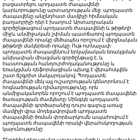
բացատրելու պողպատե ժապավենի
կարևորությունը արտադրության մեջ. պողպատե
ժապավենը անընդհատ մամլիչի հիմնական
բաղադրիչի դեր է խաղում: Արտադրական
գործընթացում պողպատե ժապավենի և թիթեղի
միջև անմիջական շփման պատճառով պողպատե
ժապավենի որակը մեծապես որոշում է վերջնական
թիթեղի մակերեսի որակը: Ութ ոտնաչափ
պողպատե ժապավենում երկայնական եռակցման
անխափան միացման գործընթաց է, և
հաստության հանդուրժողականությունը և
եռակցման դեֆորմացիան պետք է վերահսկվեն
շատ ճշգրիտ մակարդակով: Պողպատե
ժապավենի մեկ այլ ուշադրության կենտրոնում է
հոգնածության դիմադրությունը, որն
անմիջականորեն որոշում է պողպատե ժապավենի
ծառայության ժամկետը: Մինգկե պողպատե
ժապավենի գործարանից դուրս գալուց առաջ
մամլիչի վրա մոդելավորված պողպատե
ժապավենի ծռման փորձարկումն ապահովում է
պողպատե ժապավենի որակի վերահսկողության
կայունությունը:
Շնորհիվ գերազանց արտադրանքի և լայնածավալ