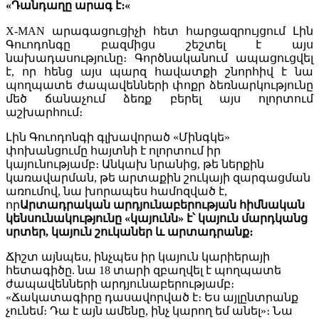
Դանդաղը արագ է։
«
«
X-MAN արագացուցիչի հետ հարցազրույցում Լին
Գուոդոնգը բազմիցս շեշտել է այս
նախադասությունը։ Գործնականում ապացուցվել
է, որ հենց այս պարզ հավատքի շնորհիվ է նա
պողպատե ժապավենների փոքր ձեռնարկությունը
մեծ ճանաչում ձեռք բերել այս ոլորտում
աշխարհում։
Լին Գուոդոնգի գլխավորած «Մինգկե»
փոխանցումը հայտնի է ոլորտում իր
կայունությամբ։ Անկախ նրանից, թե ներքին
կառավարման, թե արտաքին շուկայի զարգացման
առումով, նա խորապես համոզված է,
որ
Արտադրական արդյունաբերության հիմնական
կենսունակությունը «կայունն» է՝ կայուն մարդկանց
սրտեր, կայուն շուկաներ և արտադրանք։
Ճիշտ այնպես, ինչպես իր կայուն կարիերայի
հետագիծը. նա 18 տարի զբաղվել է պողպատե
ժապավենների արդյունաբերությամբ։
«Ճակատագիրը դասավորված է։ Ես այլընտրանք
չունեմ։ Դա է այն ամենը, ինչ կարող եմ անել»։ Նա