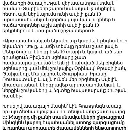
վաճառքի ծառայության վերապատրաստման
համար։ Տարիների շարունակական ջանքերից
հետո, այն ներկայումս ունի ավելի քան 10
արտասահմանյան գործակալական ուղիներ և
հաճախորդներ աշխարհի ավելի քան 10
երկրներում և տարածաշրջաններում։
«Արտասահմանյան եկամուտը կազմել է ընդհանուր
եկամտի 40%-ը, և աճի տեմպը դեռևս շատ լավ է։
Մենք ծովում ենք գրեթե 10 տարի և կայուն աճ ենք
գրանցում։ Բիզնեսի սցենարը շատ
հավասարակշռված է։ Այն չի կախված մեկ բիզնես
սցենարից կամ մեկ շուկայից։ Օրինակ՝ Բրազիլիան,
Թաիլանդը, Մալայզիան, Թուրքիան, Իրանը,
Ռուսաստանը և այլն ունեն մեր բիզնեսը։ Ավելին,
միաժամանակ ներգրավեք արտասահմանյան և
ներքին շուկաները և ձգտեք հավասարակշռության
հասնել»։
Խոսելով ապագայի մասին՝ Լին Գուոդոնգն ասաց,
որ այս ձեռնարկության իր տեսլականը շատ պարզ
է.
:
I
Հաջորդ մի քանի տասնամյակների ընթացքում
Մինգկեն կարող է պահպանել առողջ զարգացումը
և դառնալ պողպատե ժապավենների ենթաոլորտի