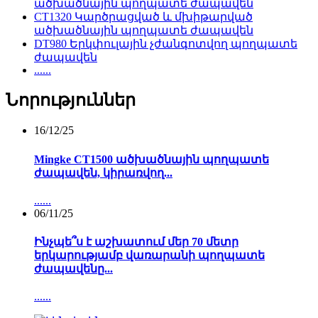
ածխածնային պողպատե ժապավեն
CT1320 Կարծրացված և մխիթարված
ածխածնային պողպատե ժապավեն
DT980 Երկփուլային չժանգոտվող պողպատե
ժապավեն
......
Նորություններ
16/12/25
Mingke CT1500 ածխածնային պողպատե
ժապավեն, կիրառվող...
......
06/11/25
Ինչպե՞ս է աշխատում մեր 70 մետր
երկարությամբ վառարանի պողպատե
ժապավենը...
......