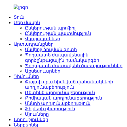
Տուն
Մեր մասին
Ընկերության պրոֆիլ
Ընկերության պատմություն
Վկայականներ
Արտադրանքներ
Անվերջ ձուլման գոտի
Պողպատե ժապավենային
գործընթացային համակարգեր
Պողպատե ժապավենի ծառայություններ
Աքսեսուարներ
Դիմումներ
Փայտի վրա հիմնված վահանակների
արդյունաբերություն
Ռետինե արդյունաբերություն
Քիմիական արդյունաբերություն
Սննդի արդյունաբերություն
Ֆիլմերի ընտրություն
Մյուսները
Նորություններ
Ներբեռնել