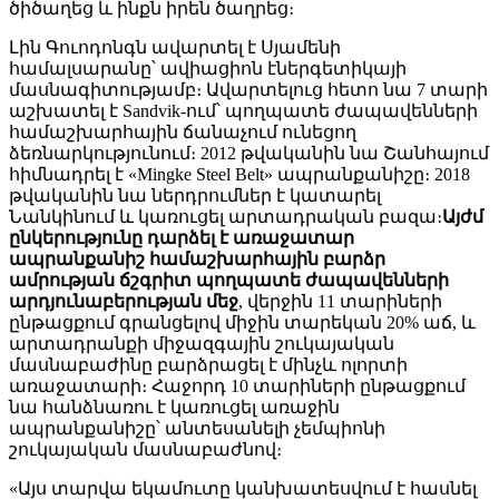
ծիծաղեց և ինքն իրեն ծաղրեց։
Լին Գուոդոնգն ավարտել է Սյամենի
համալսարանը՝ ավիացիոն էներգետիկայի
մասնագիտությամբ։ Ավարտելուց հետո նա 7 տարի
աշխատել է Sandvik-ում՝ պողպատե ժապավենների
համաշխարհային ճանաչում ունեցող
ձեռնարկությունում։ 2012 թվականին նա Շանհայում
հիմնադրել է «Mingke Steel Belt» ապրանքանիշը։ 2018
թվականին նա ներդրումներ է կատարել
Նանկինում և կառուցել արտադրական բազա։
Այժմ
ընկերությունը դարձել է առաջատար
ապրանքանիշ համաշխարհային բարձր
ամրության ճշգրիտ պողպատե ժապավենների
արդյունաբերության մեջ
, վերջին 11 տարիների
ընթացքում գրանցելով միջին տարեկան 20% աճ, և
արտադրանքի միջազգային շուկայական
մասնաբաժինը բարձրացել է մինչև ոլորտի
առաջատարի։ Հաջորդ 10 տարիների ընթացքում
նա հանձնառու է կառուցել առաջին
ապրանքանիշը՝ անտեսանելի չեմպիոնի
շուկայական մասնաբաժնով։
«Այս տարվա եկամուտը կանխատեսվում է հասնել