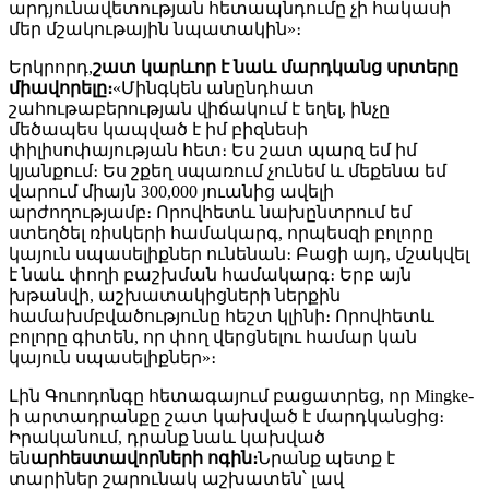
արդյունավետության հետապնդումը չի հակասի
մեր մշակութային նպատակին»։
Երկրորդ,
շատ կարևոր է նաև մարդկանց սրտերը
միավորելը։
«Մինգկեն անընդհատ
շահութաբերության վիճակում է եղել, ինչը
մեծապես կապված է իմ բիզնեսի
փիլիսոփայության հետ։ Ես շատ պարզ եմ իմ
կյանքում։ Ես շքեղ սպառում չունեմ և մեքենա եմ
վարում միայն 300,000 յուանից ավելի
արժողությամբ։ Որովհետև նախընտրում եմ
ստեղծել ռիսկերի համակարգ, որպեսզի բոլորը
կայուն սպասելիքներ ունենան։ Բացի այդ, մշակվել
է նաև փողի բաշխման համակարգ։ Երբ այն
խթանվի, աշխատակիցների ներքին
համախմբվածությունը հեշտ կլինի։ Որովհետև
բոլորը գիտեն, որ փող վերցնելու համար կան
կայուն սպասելիքներ»։
Լին Գուոդոնգը հետագայում բացատրեց, որ Mingke-
ի արտադրանքը շատ կախված է մարդկանցից։
Իրականում, դրանք նաև կախված
են
արհեստավորների ոգին։
Նրանք պետք է
տարիներ շարունակ աշխատեն՝ լավ