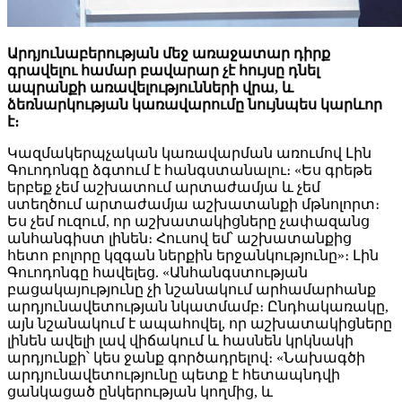
Արդյունաբերության մեջ առաջատար դիրք
գրավելու համար բավարար չէ հույսը դնել
ապրանքի առավելությունների վրա, և
ձեռնարկության կառավարումը նույնպես կարևոր
է։
Կազմակերպչական կառավարման առումով Լին
Գուոդոնգը ձգտում է հանգստանալու։ «Ես գրեթե
երբեք չեմ աշխատում արտաժամյա և չեմ
ստեղծում արտաժամյա աշխատանքի մթնոլորտ։
Ես չեմ ուզում, որ աշխատակիցները չափազանց
անհանգիստ լինեն։ Հուսով եմ՝ աշխատանքից
հետո բոլորը կզգան ներքին երջանկությունը»։ Լին
Գուոդոնգը հավելեց. «Անհանգստության
բացակայությունը չի նշանակում արհամարհանք
արդյունավետության նկատմամբ։ Ընդհակառակը,
այն նշանակում է ապահովել, որ աշխատակիցները
լինեն ավելի լավ վիճակում և հասնեն կրկնակի
արդյունքի՝ կես ջանք գործադրելով։ «Նախագծի
արդյունավետությունը պետք է հետապնդվի
ցանկացած ընկերության կողմից, և