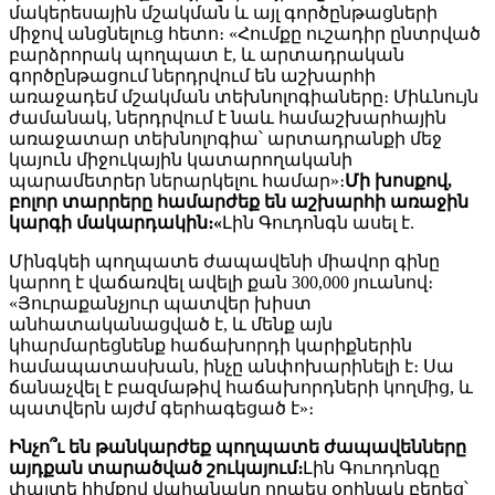
մակերեսային մշակման և այլ գործընթացների
միջով անցնելուց հետո։ «Հումքը ուշադիր ընտրված
բարձրորակ պողպատ է, և արտադրական
գործընթացում ներդրվում են աշխարհի
առաջադեմ մշակման տեխնոլոգիաները։ Միևնույն
ժամանակ, ներդրվում է նաև համաշխարհային
առաջատար տեխնոլոգիա՝ արտադրանքի մեջ
կայուն միջուկային կատարողականի
պարամետրեր ներարկելու համար»։
Մի խոսքով,
բոլոր տարրերը համարժեք են աշխարհի առաջին
կարգի մակարդակին։
«
Լին Գուդոնգն ասել է.
Մինգկեի պողպատե ժապավենի միավոր գինը
կարող է վաճառվել ավելի քան 300,000 յուանով։
«Յուրաքանչյուր պատվեր խիստ
անհատականացված է, և մենք այն
կհարմարեցնենք հաճախորդի կարիքներին
համապատասխան, ինչը անփոխարինելի է։ Սա
ճանաչվել է բազմաթիվ հաճախորդների կողմից, և
պատվերն այժմ գերհագեցած է»։
Ինչո՞ւ են թանկարժեք պողպատե ժապավենները
այդքան տարածված շուկայում։
Լին Գուոդոնգը
փայտե հիմքով վահանակը որպես օրինակ բերեց՝