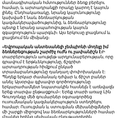
մասնագիտական ​​հմտություններ ձեռք բերելու
համար, և արտադրանքի որակը կարող է կայուն
լինել։ Ընդհակառակը, նրանց կայունությունը
կախված է նաև ձեռնարկության
կազմակերպվածությունից, և ձեռնարկությունը
պետք է նրանց ապահովության կայուն
զգացողություն պարգևի։ Այս երկուսը լրացնում և
լրացնում են միմյանց։
«
Եվրոպական անտեսանելի չեմպիոնի մոդելը իմ
ձեռներեցության շարժիչ ուժն ու չափանիշն է։
Ի
տարբերություն աութլեթ արդյունաբերության, որը
գրավում է երթևեկությունը, ճշգրիտ
արտադրության հիմքում ընկած
տրամաբանությունը դանդաղ փոփոխական է:
Պնդեք երկար ժամանակ դժվար և ճիշտ բաներ
անել: Այսօրվա գլխավոր գործողությունը
երկարաժամկետ նպատակին հասնելն է առնվազն
երեք տարվա ընթացքում»: Երեք տարի առաջ Լին
Գուոդոնգը մեծ գումարներ օգտագործեց
ուսումնական կազմակերպություն ստեղծելու
համար: Ուսուցման և ստուգման մեխանիզմների
մի շարքի միջոցով նա ձեռնարկությունների համար
մշակեց իրենց սեփական բնութագրերին