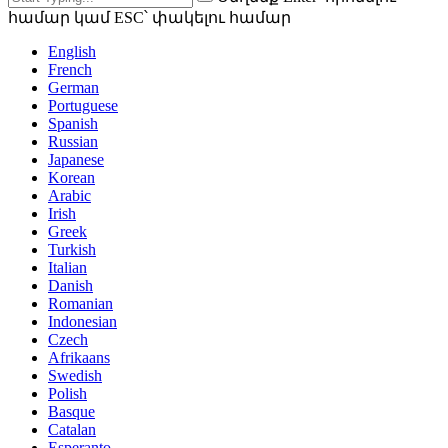
համար կամ ESC՝ փակելու համար
English
French
German
Portuguese
Spanish
Russian
Japanese
Korean
Arabic
Irish
Greek
Turkish
Italian
Danish
Romanian
Indonesian
Czech
Afrikaans
Swedish
Polish
Basque
Catalan
Esperanto