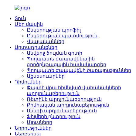
Տուն
Մեր մասին
Ընկերության պրոֆիլ
Ընկերության պատմություն
Վկայականներ
Արտադրանքներ
Անվերջ ձուլման գոտի
Պողպատե ժապավենային
գործընթացային համակարգեր
Պողպատե ժապավենի ծառայություններ
Աքսեսուարներ
Դիմումներ
Փայտի վրա հիմնված վահանակների
արդյունաբերություն
Ռետինե արդյունաբերություն
Քիմիական արդյունաբերություն
Սննդի արդյունաբերություն
Ֆիլմերի ընտրություն
Մյուսները
Նորություններ
Ներբեռնել