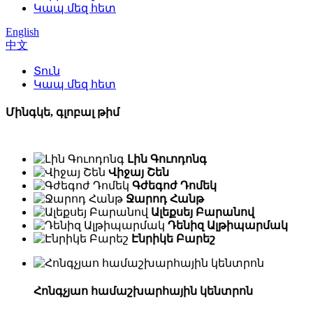
Կապ մեզ հետ
English
中文
Տուն
Կապ մեզ հետ
Մինգկե, գլոբալ թիմ
Լին Գուոդոնգ
Վիջայ Շեն
Գժեգոժ Դոմեկ
Ջարոդ Հանթ
Ալեքսեյ Բարանով
Դենիզ Ալթիպարմակ
Էնրիկե Բարեշ
Հոնգչյաո համաշխարհային կենտրոն