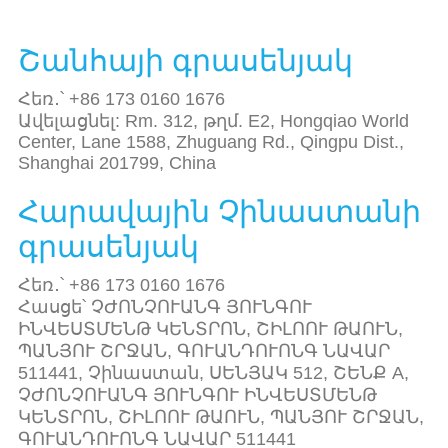
Շանհայի գրասենյակ
Հեռ․՝ +86 173 0160 1676
Ավելացնել: Rm. 312, թղմ. E2, Hongqiao World
Center, Lane 1588, Zhuguang Rd., Qingpu Dist.,
Shanghai 201799, China
Հարավային Չինաստանի
գրասենյակ
Հեռ․՝ +86 173 0160 1676
Հասցե՝ ՉԺՈՆՉՈՒԱՆԳ ՅՈՒՆԳՈՒ
ԻՆՎԵՍՏՄԵՆԹ ԿԵՆՏՐՈՆ, ՇԻԼՈՈՒ ԹԱՈՒՆ,
ՊԱՆՅՈՒ ՇՐՋԱՆ, ԳՈՒԱՆԴՈՒՈՆԳ ՆԱՎԱՐ
511441, Չինաստան, ՍԵՆՅԱԿ 512, ՇԵՆՔ A,
ՉԺՈՆՉՈՒԱՆԳ ՅՈՒՆԳՈՒ ԻՆՎԵՍՏՄԵՆԹ
ԿԵՆՏՐՈՆ, ՇԻԼՈՈՒ ԹԱՈՒՆ, ՊԱՆՅՈՒ ՇՐՋԱՆ,
ԳՈՒԱՆԴՈՒՈՆԳ ՆԱՎԱՐ 511441