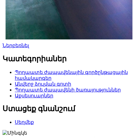
Ներբեռնել
Կատեգորիաներ
Պողպատե ժապավենային գործընթացային
համակարգեր
Անվերջ ձուլման գոտի
Պողպատե ժապավենի ծառայություններ
Աքսեսուարներ
Ստացեք գնանշում
Սեղմեք