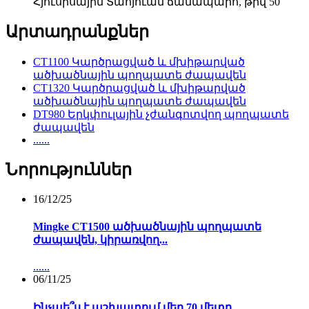
Հյուսիսային Տաոյուան ​​ճանապարհ, թիվ 50
Արտադրանքներ
CT1100 Կարծրացված և մխիթարված
ածխածնային պողպատե ժապավեն
CT1320 Կարծրացված և մխիթարված
ածխածնային պողպատե ժապավեն
DT980 Երկփուլային չժանգոտվող պողպատե
ժապավեն
......
Նորություններ
16/12/25
Mingke CT1500 ածխածնային պողպատե
ժապավեն, կիրառվող...
......
06/11/25
Ինչպե՞ս է աշխատում մեր 70 մետր