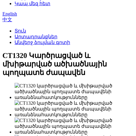
Կապ մեզ հետ
English
中文
Տուն
Արտադրանքներ
Անվերջ ձուլման գոտի
CT1320 Կարծրացված և
մխիթարված ածխածնային
պողպատե ժապավեն