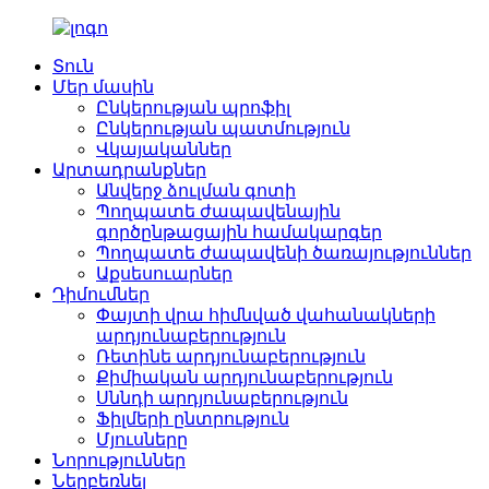
Տուն
Մեր մասին
Ընկերության պրոֆիլ
Ընկերության պատմություն
Վկայականներ
Արտադրանքներ
Անվերջ ձուլման գոտի
Պողպատե ժապավենային
գործընթացային համակարգեր
Պողպատե ժապավենի ծառայություններ
Աքսեսուարներ
Դիմումներ
Փայտի վրա հիմնված վահանակների
արդյունաբերություն
Ռետինե արդյունաբերություն
Քիմիական արդյունաբերություն
Սննդի արդյունաբերություն
Ֆիլմերի ընտրություն
Մյուսները
Նորություններ
Ներբեռնել