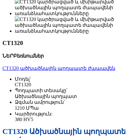
CT1320
ՆԵՐԲեռնումներ
CT1320 ածխածնային պողպատե ժապավեն
Մոդել՝
CT1320
Պողպատի տեսակը՝
Ածխածնային պողպատ
Ձգման ամրություն՝
1210 ՄՊա
Կարծրություն:
380 HV5
CT1320 Ածխածնային պողպատե