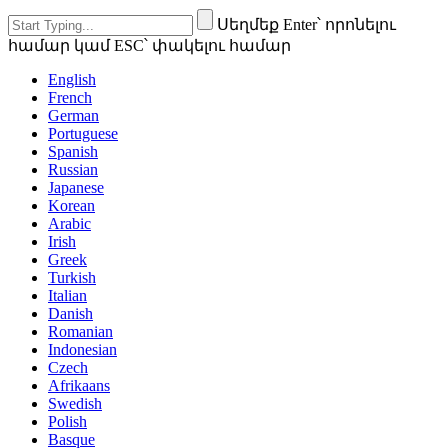
Սեղմեք Enter՝ որոնելու
համար կամ ESC՝ փակելու համար
English
French
German
Portuguese
Spanish
Russian
Japanese
Korean
Arabic
Irish
Greek
Turkish
Italian
Danish
Romanian
Indonesian
Czech
Afrikaans
Swedish
Polish
Basque